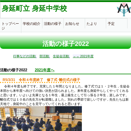
身延町立 身延中学校
トップペー
学校の紹介
活動の様子
お知らせ
たより
予定
ジ
活動の様子2022
行事などの活動
部活動
生徒会活動
→→ 2021年度
活動の様子2022
2021年度へ
R5/3/31 令和４年度終了 修了式･離任式の様子
令和４年度も終了です。充実した１年間となりました。修了式では１・２年生，生徒会
本部から来年度へ向けての強い決意が語られました。来年度も身延中らしくやってくれる
と思います。いよいよ先輩となる１年生，最上級生として引っ張る２年生，楽しみです。
離任式では１０名の先生方が転退職しました。別れの季節で寂しいですが，先生たちは新
天地で，身延中のことを見守っていてくれると思います。