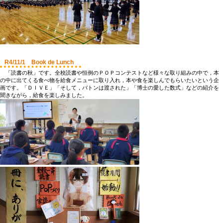
R4/11/1 Book de Lunch
「読書の秋」です。全校読書や恒例のＰＯＰコンテストなど様々な取り組みの中で，本
の中に出てくる食べ物を給食メニューに取り入れ，本や食を楽しんでもらいたいという企
画です。「ＤＩＶＥ」「そして，バトンは渡された」「博士の愛した数式」などの紹介を
聞きながら，給食を楽しみました。