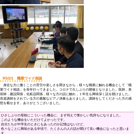
R5/2/1 職業ワイド相談
身近な方に働くことの苦労や楽しさを聞きながら，様々な職業に触れる機会として「職
業ワイド相談」を長年行ってきました。コロナで久しぶりの開催となりました。医師，美
容師，建設関係，化粧品関係…様々な方の話に触れ，１年生も興味深く話を聴けました。
音楽講師をされている方の素敵なピアノ演奏もありました。講師をしてくださった方の感
想を載せます。ありがとうございました。
ひさしぶりの母校にこういった機会に、まず伺えて懐かしい気持ちになりました。
このような機会をいただけてよかったです。
自分たちが中学生のときにもあったのか記憶はないけど、
色々なことに興味がある年頃で、たくさんの人の話が聞けて良い機会になったと思いま
す。