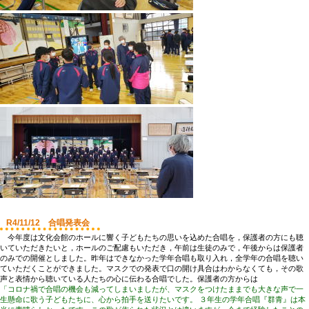
R4/11/12 合唱発表会
今年度は文化会館のホールに響く子どもたちの思いを込めた合唱を，保護者の方にも聴
いていただきたいと，ホールのご配慮もいただき，午前は生徒のみで，午後からは保護者
のみでの開催としました。昨年はできなかった学年合唱も取り入れ，全学年の合唱を聴い
ていただくことができました。マスクでの発表で口の開け具合はわからなくても，その歌
声と表情から聴いている人たちの心に伝わる合唱でした。保護者の方からは
「コロナ禍で合唱の機会も減ってしまいましたが、マスクをつけたままでも大きな声で一
生懸命に歌う子どもたちに、心から拍手を送りたいです。 ３年生の学年合唱『群青』は本