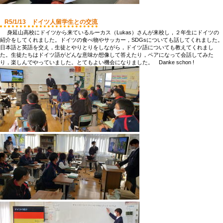
R5/1/13 ドイツ人留学生との交流
身延山高校にドイツから来ているルーカス（Lukas）さんが来校し，２年生にドイツの
紹介をしてくれました。ドイツの食べ物やサッカー，SDGsについても話してくれました。
日本語と英語を交え，生徒とやりとりをしながら，ドイツ語についても教えてくれまし
た。生徒たちはドイツ語がどんな意味か想像して答えたり，ペアになって会話してみた
り，楽しんでやっていました。とてもよい機会になりました。 Danke schon !