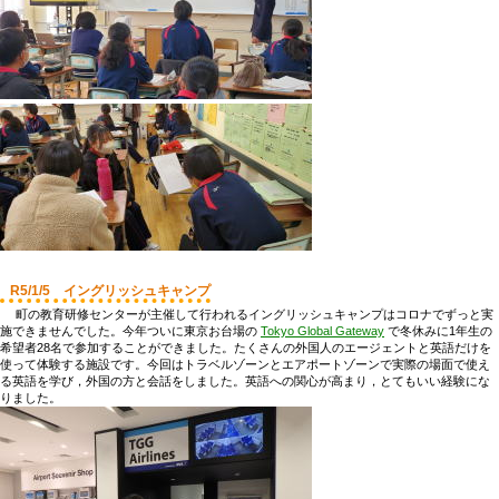
R5/1/5 イングリッシュキャンプ
町の教育研修センターが主催して行われるイングリッシュキャンプはコロナでずっと実
施できませんでした。今年ついに東京お台場の
Tokyo Global Gateway
で冬休みに1年生の
希望者28名で参加することができました。たくさんの外国人のエージェントと英語だけを
使って体験する施設です。今回はトラベルゾーンとエアポートゾーンで実際の場面で使え
る英語を学び，外国の方と会話をしました。英語への関心が高まり，とてもいい経験にな
りました。