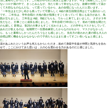
当に素晴らしかったです。この歌が作られた状況とは違いますが、今まで経験したことの
ないコロナ禍の中で、きっとみんなが、当たり前って幸せなんだな、故郷や仲間って温か
くて大切なものなんだな、って思っているから、あの合唱になったんだと思います。」
「一年生はまだ少し幼さも残っていて可愛らしく A組の新五段階活用はとても面白かった
です。 二年生は、学年合唱の 大地の歌が指揮とすごく合っていて 歌にも迫力があり、鳥
肌が立ちました。 三年生は A組、B組どちらも、ウルっと来てしまいました。 さすが３年
生だなと。 行事ごとに成長を感じました。 学年合唱で3年目にして、初めて校歌を聞けた
のも嬉しく 群青は、歌詞の大事さもすごく伝わりました。 どの学年もマスクをしていて、
あれだけ歌えるのは、短期間で一生懸命練習したからなのがわかり、マスクがなかった
ら、もっと素晴らしかったんだろうなとも感じました。 先生方の歌われた麦の唄も大人の
合唱は聞く機会もなかなかないので子供たちとはまた違ってすごい良いなぁと感じまし
た。」
涙があふれたというお声も何人もからいただき，改めて身延中生徒が仲間と気持ちを合わ
せて，ここにかけてきた思いは，人の心を震わせる力があるのだと感じました。