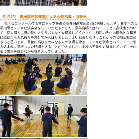
R4/11/2 青洲高校音楽部による合唱指導・演奏会
様々なコンクールでも常にトップを占める青洲高校音楽部に来校いただき，各学年の合
唱指導とステキな演奏会をしていただきました。学年合唱ではパートごとに高校生がつい
て，個人個人に息の使い方やリズムなどを指導してくださり，顧問の先生の情熱的な指導
に生徒たちも気持ちを乗せてがんばりました。よい刺激となり，これからの合唱活動に生
きると思います。最後に高校生のみなさんの合唱を聴き，ステキな歌声とハーモニーに引
き込まれ，気持ちよい時間を送ることができました。本校の卒業生も所属していて，その
姿に憧れを感じながら聴き入っていました。