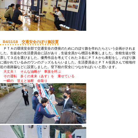
R4/11/18 交通安全のぼり旗設置
ＰＴＡの環境安全部で交通安全の啓発のためにのぼり旗を作れたらという企画がされま
した。生徒会の生活委員会に話があり，生徒全員から標語を募集しました。全校生徒が投
票して３点を選びました。優秀作品を考えてくれた３名にＰＴＡから表彰をし，のぼり旗
に描かれているみのワンのグッズももらいました。生活委員会とＰＴＡ役員さんで校地付
近の道路脇などに設置しました。登下校の安全につながればいいと思います。
大丈夫！ そんな油断が 事故を呼ぶ
その運転 多くの未来（あす）を 乗せている
一瞬の 甘えと油断 命取り