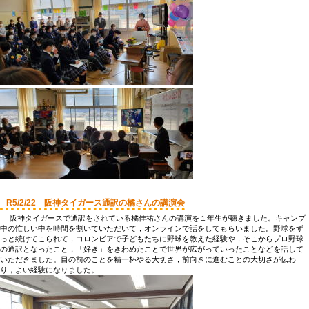
R5/2/22 阪神タイガース通訳の橘さんの講演会
阪神タイガースで通訳をされている橘佳祐さんの講演を１年生が聴きました。キャンプ
中の忙しい中を時間を割いていただいて，オンラインで話をしてもらいました。野球をず
っと続けてこられて，コロンビアで子どもたちに野球を教えた経験や，そこからプロ野球
の通訳となったこと，「好き」をきわめたことで世界が広がっていったことなどを話して
いただきました。目の前のことを精一杯やる大切さ，前向きに進むことの大切さが伝わ
り，よい経験になりました。