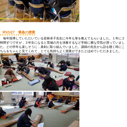
R5/1/27 箏曲の授業
毎年指導していただいている若林卓子先生に今年も箏を教えてもらいました。１年に２
時間ずつですが，３年生になると荒城の月を演奏するなど学校に雅な空気が漂っていまし
た。どの学年も楽しそうに，真剣に取り組んでいました。講師の先生から話を聴く時にこ
ちらをちゃんと見てくれて，とても気持ちよく授業ができたとほめていただきました。