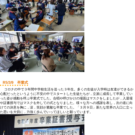
R5/3/9 卒業式
コロナの中で３年間中学校生活を送った３年生。多くの生徒が入学時は友達ができるか
心配だったというように不安の中でスタートした生徒たちが，立派に成長して卒業してい
った姿が感動を呼ぶ卒業式でした。合唱や呼びかけの場面はマスクをしましたが，入退場
や証書授与ではマスクを外しての式となりました。様々な方への感謝を表し，次の道に向
けての決意を胸に，涙，笑顔が素敵な卒業でした。「３月９日」新たな世界の入口に立っ
た思いを大切に，力強く歩んでいってほしいと願っています。