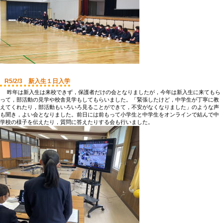
R5/2/3 新入生１日入学
昨年は新入生は来校できず，保護者だけの会となりましたが，今年は新入生に来てもら
って，部活動の見学や校舎見学もしてもらいました。「緊張したけど，中学生が丁寧に教
えてくれたり，部活動もいろいろ見ることができて，不安がなくなりました」のような声
も聞き，よい会となりました。前日には前もって小学生と中学生をオンラインで結んで中
学校の様子を伝えたり，質問に答えたりする会も行いました。