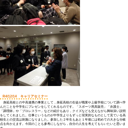
R4/12/14 キャリアセミナー
身延高校との中高連携の事業として，身延高校の生徒が職業や上級学校について調べ学
んだことを中学生にプレゼンをしてくれるものです。「スポーツ用具販売」「弁護士」
「調理師」や「プロレスラー」などの紹介もあり，クイズなども交えながら興味深い説明
をしてくれました。仕事というものが中学生よりもずっと現実的なものとして見ている高
校生との交流は刺激になりました。参加した２年生もあと１年後には初めての大きな分岐
点を向かえます。今回のことも参考にしながら，自分の人生を考えてもらいたいと思いま