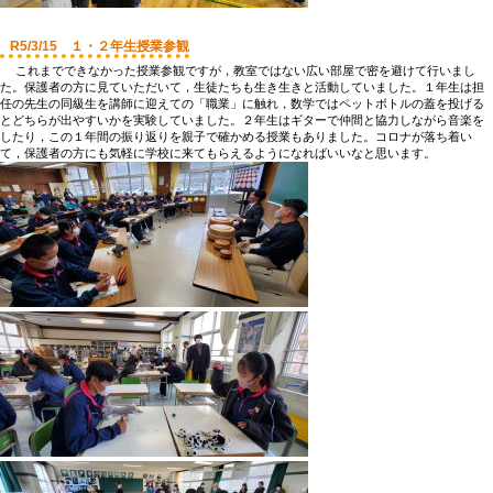
R5/3/15 １・２年生授業参観
これまでできなかった授業参観ですが，教室ではない広い部屋で密を避けて行いまし
た。保護者の方に見ていただいて，生徒たちも生き生きと活動していました。１年生は担
任の先生の同級生を講師に迎えての「職業」に触れ，数学ではペットボトルの蓋を投げる
とどちらが出やすいかを実験していました。２年生はギターで仲間と協力しながら音楽を
したり，この１年間の振り返りを親子で確かめる授業もありました。コロナが落ち着い
て，保護者の方にも気軽に学校に来てもらえるようになればいいなと思います。