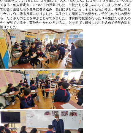
い”授業をしてくれました。２年生には「大人（たいじん）になろう」３年生には「やれば
できる・他人肯定力」についての授業でした。生徒たちも楽しみにしていましたが，初め
て出会う生徒たちを見事に巻き込み，笑顔にさせながら，子どもたちが考え，仲間と関わ
り合い，心に残る授業になりました。先生たちも菊池先生の姿から，子どものたちの姿か
ら，たくさんのことを学ぶことができました。体育館で授業を行った３年生はたくさんの
先生が見ている中，菊池先生からいろいろなことを学び，最後にお礼を込めて学年合唱を
贈りました。